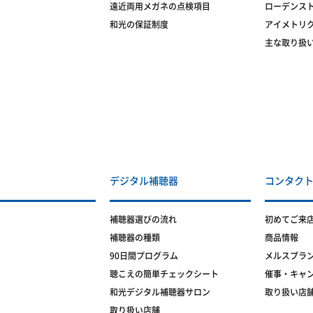
遠近両用メガネの点検項目
ローデンス
和光の保証制度
アイメトリ
主な取り扱
デジタル補聴器
コンタク
補聴器選びの流れ
初めてご来
補聴器の種類
商品情報
90日間プログラム
メルスプラ
聴こえの簡単チェックシート
催事・キャ
和光デジタル補聴器サロン
取り扱い店
取り扱い店舗