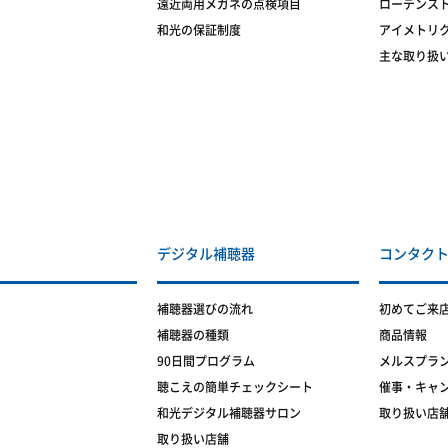
遠近両用メガネの点検項目
ローデンス
和光の保証制度
アイメトリ
主な取り扱
デジタル補聴器
コンタク
補聴器選びの流れ
初めてご来
補聴器の種類
商品情報
90日間プログラム
メルスプラ
聴こえの簡単チェックシート
催事・キャ
和光デジタル補聴器サロン
取り扱い店
取り扱い店舗