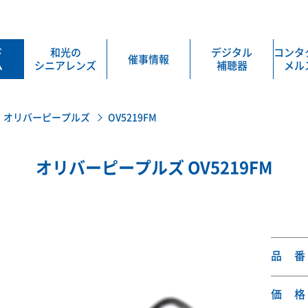
ド
和光の
デジタル
コンタ
催事情報
ム
シニアレンズ
補聴器
メル
オリバーピープルズ
OV5219FM
オリバーピープルズ OV5219FM
品 番
価 格