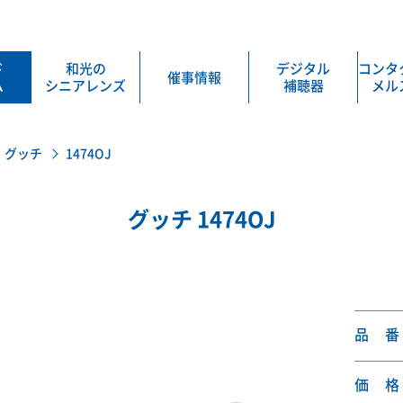
ド
和光の
デジタル
コンタ
催事情報
ム
シニアレンズ
補聴器
メル
グッチ
1474OJ
グッチ 1474OJ
品 番
価 格