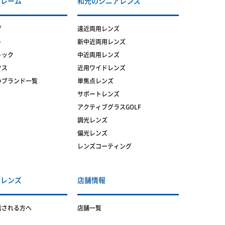
フレーム
和光のシニアレンズ
グ
遠近両用レンズ
ト
新中近両用レンズ
トック
中近両用レンズ
クス
近用ワイドレンズ
いブランド一覧
単焦点レンズ
サポートレンズ
アクティブグラスGOLF
調光レンズ
偏光レンズ
レンズコーティング
トレンズ
店舗情報
店される方へ
店舗一覧