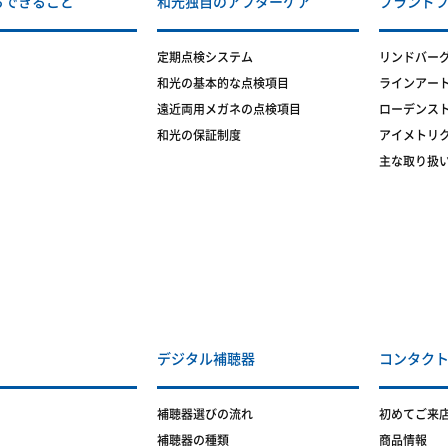
らできること
和光独自のアフターケア
ブランド
定期点検システム
リンドバー
和光の基本的な点検項目
ラインアー
遠近両用メガネの点検項目
ローデンス
和光の保証制度
アイメトリ
主な取り扱
デジタル補聴器
コンタク
補聴器選びの流れ
初めてご来
補聴器の種類
商品情報