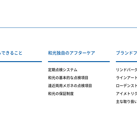
らできること
和光独自のアフターケア
ブランド
定期点検システム
リンドバー
和光の基本的な点検項目
ラインアー
遠近両用メガネの点検項目
ローデンス
和光の保証制度
アイメトリ
主な取り扱