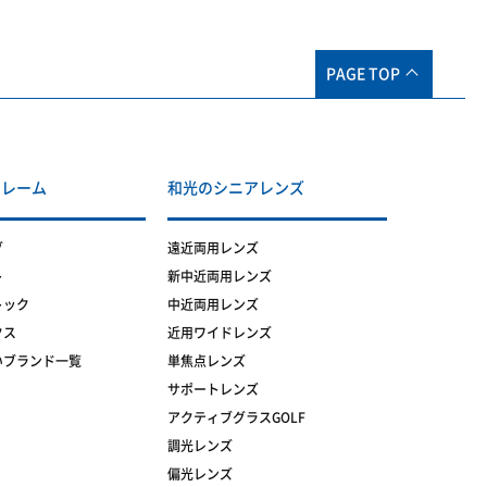
PAGE TOP
フレーム
和光のシニアレンズ
グ
遠近両用レンズ
ト
新中近両用レンズ
トック
中近両用レンズ
クス
近用ワイドレンズ
いブランド一覧
単焦点レンズ
サポートレンズ
アクティブグラスGOLF
調光レンズ
偏光レンズ