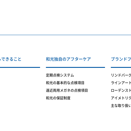
らできること
和光独自のアフターケア
ブランド
定期点検システム
リンドバー
和光の基本的な点検項目
ラインアー
遠近両用メガネの点検項目
ローデンス
和光の保証制度
アイメトリ
主な取り扱