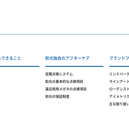
らできること
和光独自のアフターケア
ブランド
定期点検システム
リンドバー
和光の基本的な点検項目
ラインアー
遠近両用メガネの点検項目
ローデンス
和光の保証制度
アイメトリ
主な取り扱